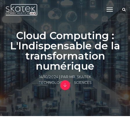
toggle
navigati
Cloud Computing :
L'Indispensable de la
transformation
numérique
14/10/2024 | PAR
MR. SKATEK
TECHNOLOGIE
•
SCIENCES