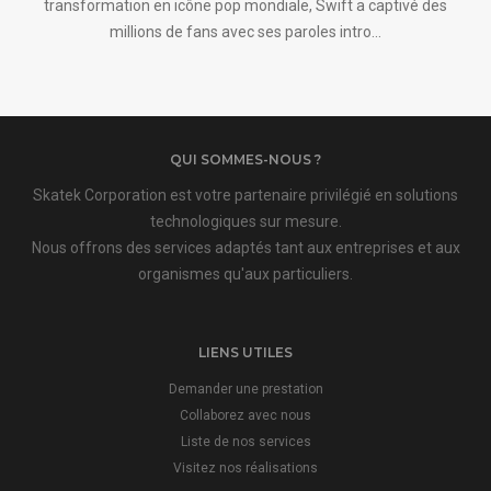
transformation en icône pop mondiale, Swift a captivé des
millions de fans avec ses paroles intro...
QUI SOMMES-NOUS ?
Skatek Corporation est votre partenaire privilégié en solutions
technologiques sur mesure.
Nous offrons des services adaptés tant aux entreprises et aux
organismes qu'aux particuliers.
LIENS UTILES
Demander une prestation
Collaborez avec nous
Liste de nos services
Visitez nos réalisations