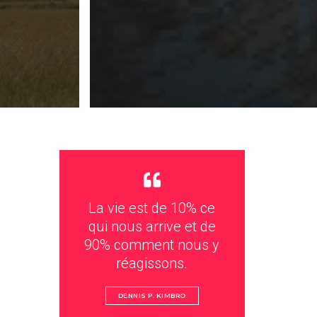
La vie est de 10% ce
qui nous arrive et de
90% comment nous y
réagissons.
DENNIS P. KIMBRO