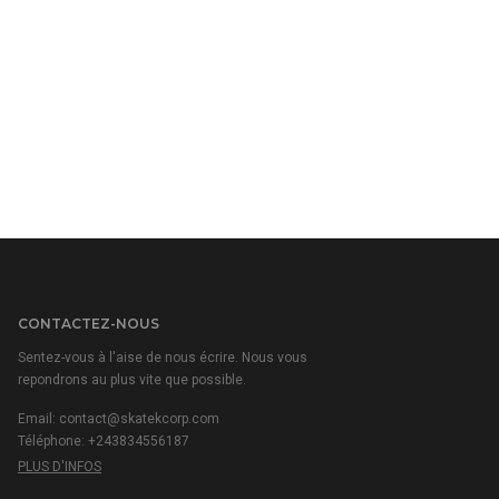
CONTACTEZ-NOUS
Sentez-vous à l'aise de nous écrire. Nous vous
repondrons au plus vite que possible.
Email:
contact@skatekcorp.com
Téléphone: +243834556187
PLUS D'INFOS