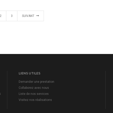
2
3
SUIVANT
LIENS UTILES
Demander une prestation
Collaborez avec nous
s
Liste de nos services
Visitez nos réalisations