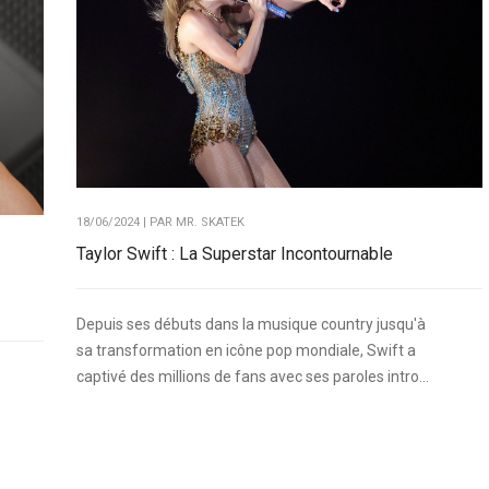
18/06/2024 | PAR
MR. SKATEK
Taylor Swift : La Superstar Incontournable
Depuis ses débuts dans la musique country jusqu'à
sa transformation en icône pop mondiale, Swift a
captivé des millions de fans avec ses paroles intro...