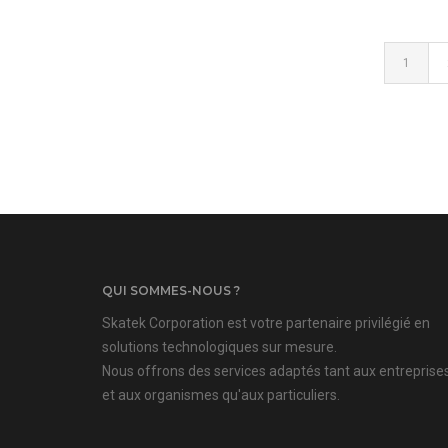
1
QUI SOMMES-NOUS ?
Skatek Corporation est votre partenaire privilégié en
solutions technologiques sur mesure.
Nous offrons des services adaptés tant aux entreprise
et aux organismes qu'aux particuliers.